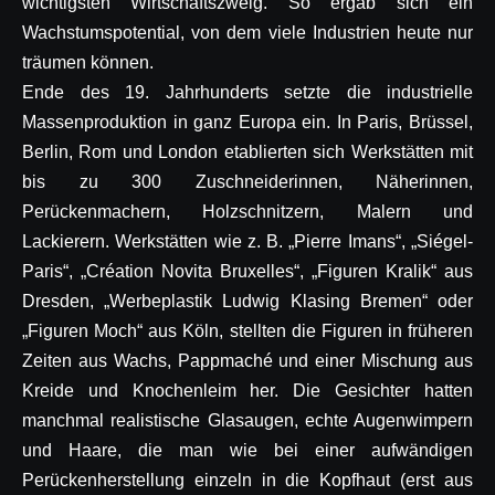
wichtigsten Wirtschaftszweig. So ergab sich ein
Wachstumspotential, von dem viele Industrien heute nur
träumen können.
Ende des 19. Jahrhunderts setzte die industrielle
Massenproduktion in ganz Europa ein. In Paris, Brüssel,
Berlin, Rom und London etablierten sich Werkstätten mit
bis zu 300 Zuschneiderinnen, Näherinnen,
Perückenmachern, Holzschnitzern, Malern und
Lackierern. Werkstätten wie z. B. „Pierre Imans“, „Siégel-
Paris“, „Création Novita Bruxelles“, „Figuren Kralik“ aus
Dresden, „Werbeplastik Ludwig Klasing Bremen“ oder
„Figuren Moch“ aus Köln, stellten die Figuren in früheren
Zeiten aus Wachs, Pappmaché und einer Mischung aus
Kreide und Knochenleim her. Die Gesichter hatten
manchmal realistische Glasaugen, echte Augenwimpern
und Haare, die man wie bei einer aufwändigen
Perückenherstellung einzeln in die Kopfhaut (erst aus